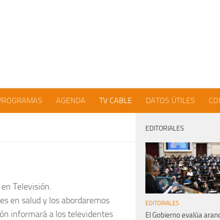
PROGRAMAS
AGENDA
TV CABLE
DATOS ÚTILES
CO
EDITORIALES
en Televisión.
es en salud y los abordaremos
EDITORIALES
ón informará a los televidentes
El Gobierno evalúa aran