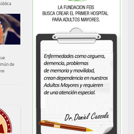
pública
que
común de
ere