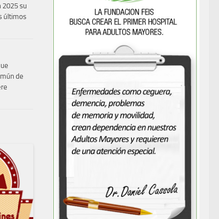
n 2025 su
 últimos
que
común de
ere