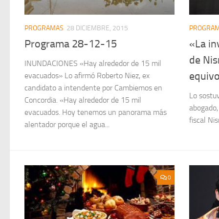
PROGRAMAS
28 DICIEMBRE, 2015
PROGRA
Programa 28-12-15
«La in
de Nis
INUNDACIONES «Hay alrededor de 15 mil
equiv
evacuados» Lo afirmó Roberto Niez, ex
candidato a intendente por Cambiemos en
Lo sostu
Concordia. «Hay alrededor de 15 mil
abogado, 
evacuados. Hoy tenemos un panorama más
fiscal N
alentador porque el agua...
0