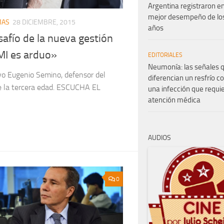
Argentina registraron e
mejor desempeño de los
MAS
28 DICIEMBRE, 2015
años
safío de la nueva gestión
MI es arduo»
EDITORIALES
Neumonía: las señales 
vo Eugenio Semino, defensor del
diferencian un resfrío 
e la tercera edad. ESCUCHA EL
una infección que requi
atención médica
AUDIOS
0