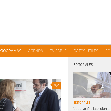
PROGRAMAS
AGENDA
TV CABLE
DATOS ÚTILES
CO
EDITORIALES
0
EDITORIALES
Vacunación: las cobertu