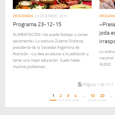
PROGRAMAS
23 DICIEMBRE, 2015
PROGRA
Programa 23-12-15
«Prese
joda e
ALIMENTACIÓN «Se puede festejar y comer
irresp
sanamente» Lo sostuvo Zulema Stolarza,
presidente de la Sociedad Argentina de
Lo sostu
Nutrición. «La idea es educar a la población y
nacional
tener una mejor educación. Suele haber
AUDIO
muchos problemas...
Página 1 de 117
1
2
3
4
...
10
20
...