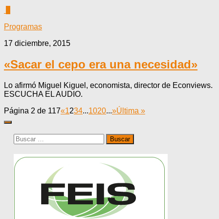
0
Programas
17 diciembre, 2015
«Sacar el cepo era una necesidad»
Lo afirmó Miguel Kiguel, economista, director de Econviews.
ESCUCHA EL AUDIO.
Página 2 de 117
«
1
2
3
4
...
10
20
...
»
Última »
Buscar: