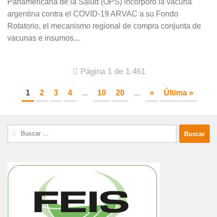
Panamericana de la Salud (OPS) incorporó la vacuna
argentina contra el COVID-19 ARVAC a su Fondo
Rotatorio, el mecanismo regional de compra conjunta de
vacunas e insumos...
Página 1 de 1.461
1
2
3
4
...
10
20
...
»
Última »
Buscar: