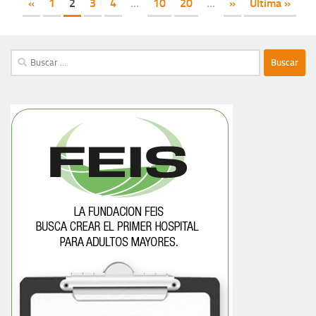
«
1
2
3
4
...
10
20
...
»
Última »
Buscar: