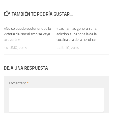
TAMBIÉN TE PODRÍA GUSTAR...
«No se puede sostener que la
0
«Las harinas generan una
0
victoria del socialismo se vaya
adicción superior a la de la
a revertir»
cocaína o la de la heroína»
16 JUNIO, 2015
24 JULIO, 2014
DEJA UNA RESPUESTA
Comentario
*