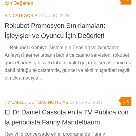
0
SIN CATEGORÍA
22 JULIO, 2025
Rokubet Promosyon Sınırlamaları:
İşleyişler ve Oyuncu İçin Değerleri
1. Rokubet İkramiye Sisteminin Esasları ve Sınırlama
Anlayışı İnternet tabanlı bahis ve casino servisleri, rokubet
güncel adres gibi web tabanlı vakit geçirme servislerinin da
dahil olduğu ekosistemde, güncel ve aktif müşterileri teşvik
etmek amacıyla...
0
TV CABLE
/
ULTIMAS NOTICIAS
29 ENERO, 2017
El Dr Daniel Cassola en la TV Publica con
la periodista Fanny Mandelbaum
Reviví lo conversado en el programa de Fanny