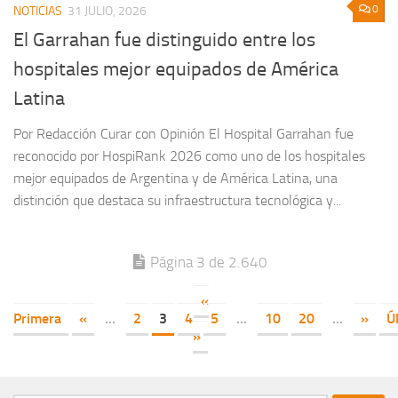
0
NOTICIAS
31 JULIO, 2026
El Garrahan fue distinguido entre los
hospitales mejor equipados de América
Latina
Por Redacción Curar con Opinión El Hospital Garrahan fue
reconocido por HospiRank 2026 como uno de los hospitales
mejor equipados de Argentina y de América Latina, una
distinción que destaca su infraestructura tecnológica y...
Página 3 de 2.640
«
Primera
«
...
2
3
4
5
...
10
20
...
»
Ú
»