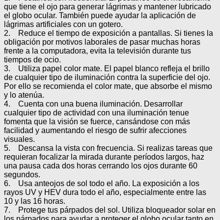
que tiene el ojo para generar lágrimas y mantener lubricado
el globo ocular. También puede ayudar la aplicación de
lágrimas artificiales con un gotero.
2. Reduce el tiempo de exposición a pantallas. Si tienes la
obligación por motivos laborales de pasar muchas horas
frente a la computadora, evita la televisión durante tus
tiempos de ocio.
3. Utiliza papel color mate. El papel blanco refleja el brillo
de cualquier tipo de iluminación contra la superficie del ojo.
Por ello se recomienda el color mate, que absorbe el mismo
y lo atenúa.
4. Cuenta con una buena iluminación. Desarrollar
cualquier tipo de actividad con una iluminación tenue
fomenta que la visión se fuerce, cansándose con más
facilidad y aumentando el riesgo de sufrir afecciones
visuales.
5. Descansa la vista con frecuencia. Si realizas tareas que
requieran focalizar la mirada durante períodos largos, haz
una pausa cada dos horas cerrando los ojos durante 60
segundos.
6. Usa anteojos de sol todo el año. La exposición a los
rayos UV y HEV dura todo el año, especialmente entre las
10 y las 16 horas.
7. Protege tus párpados del sol. Utiliza bloqueador solar en
los párpados para ayudar a proteger el globo ocular tanto en