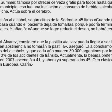
 Summer, famosa por ofrecer cerveza gratis para todos hasta qu
municipio, eso fue una incitación al consumo de bebidas alcohóli
iche. Actúa sobre el cerebro.
ión al alcohol, según cifras de la Sedronar. 45 litros «Cuando 
 pasa cuando el paciente deja de tomarlas, porque podría termina
ales. Y añadió: «Aunque se logre reducir el deseo, no habrá re
 Álvarez, consideró que la pastilla «tal vez pueda llegar a ser ú
n abstinencia no tomarán la pastilla», aseguró. El alcoholismo
 del alcohol», y que cada año mueren 30.000 argentinos por los
40% de los accidentes de tránsito. Actualmente, la bebida prefer
, en 2007 ascendió a 41, y ahora ya superaría los 45. Otro clási
ón Europea. Clarín.-