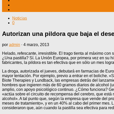
TV CABLE
DATOS ÚTILES
CONTÁCTENOS
Noticias
0
Autorizan una pildora que baja el des
por
admin
·
4 marzo, 2013
Helado, refescante, irresistible. El trago tienta al máximo con
¿Una pastilla? Sí. La Unión Europea, por primera vez en su hi
fabricantes, la pildora es tan efectiva que en sólo un mes log
La droga, autorizada el jueves, debutará en farmacias de Eur
mayor tentación. Por ejemplo, previo a entrar en el boliche. 
Biote Therapies y Lundback, las empresas detrás del lanzamien
hombres que ingieren más de 60 gramos diarios de alcohol (
amplio, con apoyo psicológico continuo. ¿Cómo funciona? Gers
«actúa sobre el circuito de recompensa del cerebro, que está
alcohol». A tal punto que, según la empresa que vende del pr
meses de tratamiento», y en un 40% al cabo del primer mes. La
consideraron que, aún cuando la pastilla sea efectiva para re