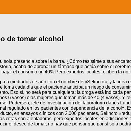
eo de tomar alcohol
 su sola presencia sobre la barra. ¿Cómo resistirse a sus encant
storia, acaba de aprobar un fármaco que actúa sobre el cerebro
ra bajar el consumo un 40%.Pero expertos locales reciben la noti
opa a mediados de año con el nombre de «Selincro», y la idea 
«Se toma cada día que el paciente anticipa un riesgo de consumi
to. Eso sí, no será para cualquiera: la droga está indicada pa
unos 6 vasos) olas mujeres que toman más de 40 (4 vasos). Y 
el Pedersen, jefe de Investigación del laboratorio danés Lundb
 mal regulado en los pacientes con dependencia del alcohol». E
oducto, en ensayos clínicos con 2.000 pacientes, Selincro «red
s cifras son alentadoras, pero expertos locales en adicciones 
ducir el deseo de tomar, no hay que pensar que por sí sola podr