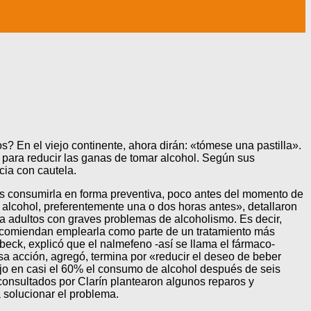
os? En el viejo continente, ahora dirán: «tómese una pastilla».
 para reducir las ganas de tomar alcohol. Según sus
cia con cautela.
es consumirla en forma preventiva, poco antes del momento de
r alcohol, preferentemente una o dos horas antes», detallaron
ra adultos con graves problemas de alcoholismo. Es decir,
recomiendan emplearla como parte de un tratamiento más
eck, explicó que el nalmefeno -así se llama el fármaco-
sa acción, agregó, termina por «reducir el deseo de beber
ujo en casi el 60% el consumo de alcohol después de seis
consultados por Clarín plantearon algunos reparos y
á solucionar el problema.