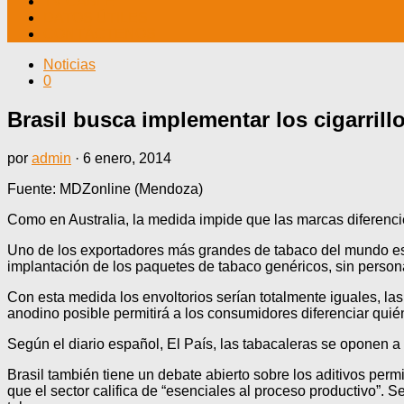
TV CABLE
DATOS ÚTILES
CONTÁCTENOS
Noticias
0
Brasil busca implementar los cigarrill
por
admin
·
6 enero, 2014
Fuente: MDZonline (Mendoza)
Como en Australia, la medida impide que las marcas diferencien
Uno de los exportadores más grandes de tabaco del mundo es B
implantación de los paquetes de tabaco genéricos, sin person
Con esta medida los envoltorios serían totalmente iguales, las
anodino posible permitirá a los consumidores diferenciar quién
Según el diario español, El País, las tabacaleras se oponen 
Brasil también tiene un debate abierto sobre los aditivos per
que el sector califica de “esenciales al proceso productivo”. S