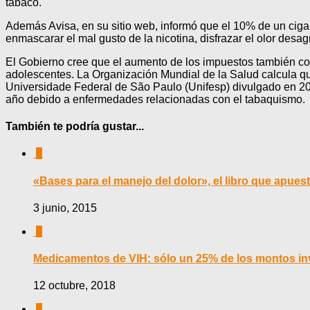
tabaco.
Además Avisa, en su sitio web, informó que el 10% de un ciga
enmascarar el mal gusto de la nicotina, disfrazar el olor desag
El Gobierno cree que el aumento de los impuestos también co
adolescentes. La Organización Mundial de la Salud calcula q
Universidade Federal de São Paulo (Unifesp) divulgado en 2
año debido a enfermedades relacionadas con el tabaquismo.
También te podría gustar...
0
«Bases para el manejo del dolor», el libro que apue
3 junio, 2015
0
Medicamentos de VIH: sólo un 25% de los montos inve
12 octubre, 2018
0