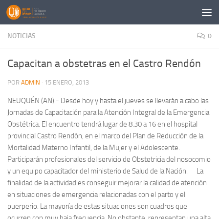
Saltar al contenido
NOTICIAS
0
Capacitan a obstetras en el Castro Rendón
POR
ADMIN
·
15 ENERO, 2013
NEUQUÉN (AN).- Desde hoy y hasta el jueves se llevarán a cabo las
Jornadas de Capacitación para la Atención Integral de la Emergencia
Obstétrica. El encuentro tendrá lugar de 8.30 a 16 en el hospital
provincial Castro Rendón, en el marco del Plan de Reducción de la
Mortalidad Materno Infantil, de la Mujer y el Adolescente.
Participarán profesionales del servicio de Obstetricia del nosocomio
y un equipo capacitador del ministerio de Salud de la Nación. La
finalidad de la actividad es conseguir mejorar la calidad de atención
en situaciones de emergencia relacionadas con el parto y el
puerperio. La mayoría de estas situaciones son cuadros que
ocurren con muy baja frecuencia. No obstante, representan una alta