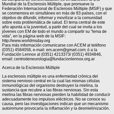
Mundial de la Esclerosis Múltiple, que promueve la
Federación Internacional de Esclerosis Múltiple (MSIF) y que
se conmemora en simultáneo en más de 83 países, con el
objetivo de difundir, informar y movilizar a la comunidad
sobre esta problemática de salud. El tema central de este
año apunta a la juventud, a partir del cual se invita a los
jóvenes con EM de todo el mundo a compartir su “lema de
vida”, en la página web de la MSIF:
http://www.worldmsday.org
Para más información comunicarse con ACEM al teléfono
(0351) 4584058, e-mail: em.acem@gmail.com; ó a la
Fundación Lennox al (0351) 4213373/ (0351) 4934846,
email: centrodeneurologia@fundacionlennox.org.ar
Acerca de la Esclerosis Múltiple
La esclerosis múltiple es una enfermedad crónica del
sistema nervioso central en la cual las mismas células
inmunológicas del organismo destruyen la mielina, la
sustancia que recubre a las fibras nerviosas. Sin esta
mielina las fibras nerviosas pierden la habilidad de conducir
adecuadamente los impulsos eléctricos. No se conoce su
causa, pero las investigaciones indican que un mecanismo
autoinmune provocaría la inflamación y la desmielinización.