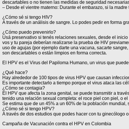
descartables o no tienen las medidas de seguridad necesarias
– Desde el vientre materno: Durante el embarazo, si la madre t
¿Cómo sé si tengo HIV?
A través de un análisis de sangre. Lo podes pedir en forma grat
¿Cómo puedo prevenirlo?
Usá preservativo si tenés relaciones sexuales, desde el inicio 
vos y tu pareja deberían realizarse la prueba de HIV previame
uso de agujas (por ejemplo darte una vacuna, sacarte sangre, 
son descartables o están limpios en forma correcta.
El HPV es el Virus del Papiloma Humano, un virus que puede
¿Qué hace?
Hay alrededor de 100 tipos de virus HPV que causan infeccion
Es importante detectarlo a tiempo porque el virus ataca las c
¿Cómo se contagia?
El HPV que afecta la zona genital, se puede transmitir a travé
tenido una relación sexual completa: el roce piel con piel, o e
Se estima que de un 45% a un 60% de la población mundial, 
¿Cómo sé si tengo HPV?
A través de dos estudios que podes hacer con tu ginecólogo o
Campaña de Vacunación contra el HPV en Colombia