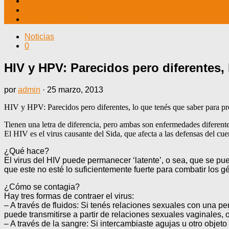
TV CABLE
DATOS ÚTILES
CONTÁCTENOS
Noticias
0
HIV y HPV: Parecidos pero diferentes,
por
admin
·
25 marzo, 2013
HIV y HPV: Parecidos pero diferentes, lo que tenés que saber para pr
Tienen una letra de diferencia, pero ambas son enfermedades diferentes
El HIV es el virus causante del Sida, que afecta a las defensas del cue
¿Qué hace?
El virus del HIV puede permanecer ‘latente’, o sea, que se pu
que este no esté lo suficientemente fuerte para combatir los g
¿Cómo se contagia?
Hay tres formas de contraer el virus:
– A través de fluidos: Si tenés relaciones sexuales con una p
puede transmitirse a partir de relaciones sexuales vaginales, o
– A través de la sangre: Si intercambiaste agujas u otro objeto