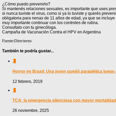
¿Cómo puedo prevenirlo?
Si mantenés relaciones sexuales, es importante que uses prese
si nunca tuviste el virus, como si ya lo tuviste y querés preve
obligatoria para nenas de 11 años de edad, ya que se incluye
muy importante continuar con los controles de rutina.
Consultalo con tu ginecóloga.
Campaña de Vacunación Contra el HPV en Argentina
Fuente:Directeens
También te podría gustar...
0
Horror en Brasil: Una joven quedó parapléjica luego 
12 febrero, 2019
0
TCA: la emergencia silenciosa con mayor mortalidad
26 noviembre, 2025