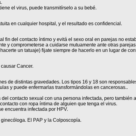
.
iene el virus, puede transmitírselo a su bebé.
uita en cualquier hospital, y el resultado es confidencial.
al fin del contacto íntimo y evitá el sexo oral en parejas no est
nte y comprometerse a cuidarse mutuamente ante otras parejas. 
hacerte un tatuaje) fijate siempre de hacerlo en un lugar de c
 causar Cancer.
es de distintas gravedades. Los tipos 16 y 18 son responsable
élulas y puede enfermarlas transformándolas en cancerosas..
s del contacto sexual con una persona infectada, pero también a 
l contacto con ropa íntima de alguien que tenga el virus.
se encuentra infectada por HPV.
 ginecóloga. El PAP y la Colposcopía.