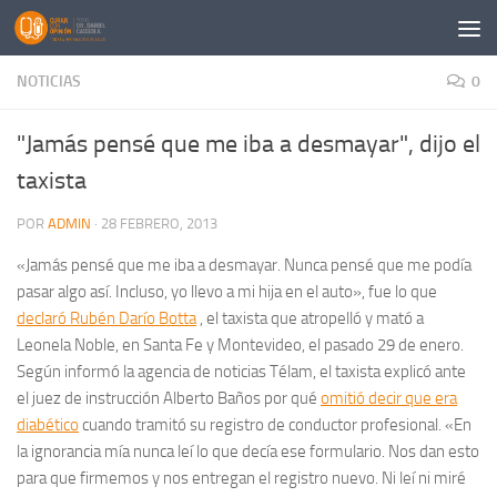
Saltar al contenido
NOTICIAS
0
"Jamás pensé que me iba a desmayar", dijo el
taxista
POR
ADMIN
·
28 FEBRERO, 2013
«Jamás pensé que me iba a desmayar. Nunca pensé que me podía
pasar algo así. Incluso, yo llevo a mi hija en el auto», fue lo que
declaró Rubén Darío Botta
, el taxista que atropelló y mató a
Leonela Noble, en Santa Fe y Montevideo, el pasado 29 de enero.
Según informó la agencia de noticias Télam, el taxista explicó ante
el juez de instrucción Alberto Baños por qué
omitió decir que era
diabético
cuando tramitó su registro de conductor profesional. «En
la ignorancia mía nunca leí lo que decía ese formulario. Nos dan esto
para que firmemos y nos entregan el registro nuevo. Ni leí ni miré