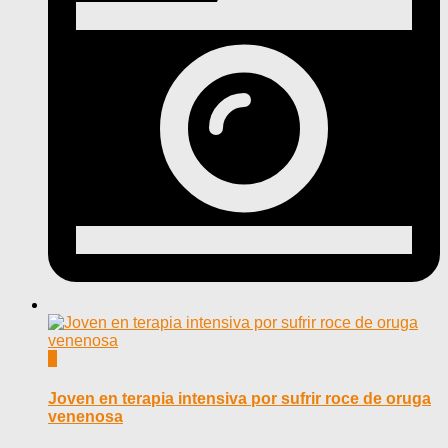
0
Joven en terapia intensiva por sufrir roce de oruga
venenosa