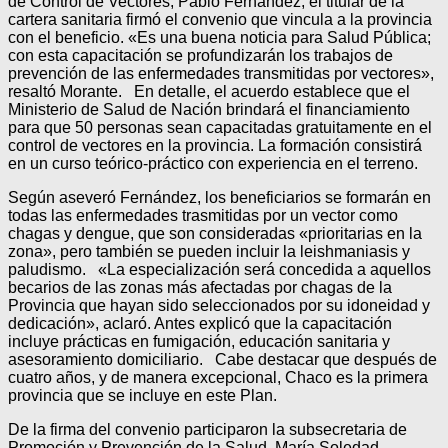
de Control de Vectores, Pablo Fernández, el titular de la
cartera sanitaria firmó el convenio que vincula a la provincia
con el beneficio. «Es una buena noticia para Salud Pública;
con esta capacitación se profundizarán los trabajos de
prevención de las enfermedades transmitidas por vectores»,
resaltó Morante. En detalle, el acuerdo establece que el
Ministerio de Salud de Nación brindará el financiamiento
para que 50 personas sean capacitadas gratuitamente en el
control de vectores en la provincia. La formación consistirá
en un curso teórico-práctico con experiencia en el terreno.
Según aseveró Fernández, los beneficiarios se formarán en
todas las enfermedades trasmitidas por un vector como
chagas y dengue, que son consideradas «prioritarias en la
zona», pero también se pueden incluir la leishmaniasis y
paludismo. «La especialización será concedida a aquellos
becarios de las zonas más afectadas por chagas de la
Provincia que hayan sido seleccionados por su idoneidad y
dedicación», aclaró. Antes explicó que la capacitación
incluye prácticas en fumigación, educación sanitaria y
asesoramiento domiciliario. Cabe destacar que después de
cuatro años, y de manera excepcional, Chaco es la primera
provincia que se incluye en este Plan.
De la firma del convenio participaron la subsecretaria de
Promoción y Prevención de la Salud, María Soledad