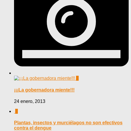
0
¡¡¡La gobernadora miente!!!
24 enero, 2013
0
Plantas, insectos y murciélagos no son efectivos
contra el dengue