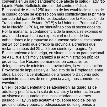
convierta en un paro sangriento que afecte la salud», advirtió
tajante Pietro Belletich, director del centro médico.
El hospital de Alem 1250 fue uno de los establecimientos de
la ciudad donde se expresó con más conflictividad la primera
jornada del paro de 48 horas decretado por la Asociación de
Trabajadores del Estado (ATE) y la Unión del Personal Civil
de la Nación (UPCN), en simultáneo con el sector docente.
Por la mañana, la contundencia de la medida se expresó en
una nutrida marcha para expresar el rechazo de los
trabajadores a la propuesta de aumento salarial escalonado
del 24 por ciento que ofreció la provincia a gremios que
reclaman subas del 25 al 35 por ciento (ver página 4).
El acatamiento a la huelga, en sintonía con un paro nacional
de ATE, fue altísimo y paralizó a la administración pública
provincial. En Rosario permanecieron cerradas las
delegaciones de ministerios provinciales, la Administración
Provincial de Impuestos y el Registro de la Propiedad, entre
otros. La cocina centralizada de Granadero Baigorria sólo
suministró raciones de emergencia a algunos comedores
escolares.
En el Hospital Centenario se atendieron las guardias de
adultos y pediátrica, la sala de diálisis y la internación con
un sistema de guardias mínimas acordado el viernes
pasado. «Hay un alto acatamiento, sobre todo de los no
profesionales, y buena predisposición de los gremios a