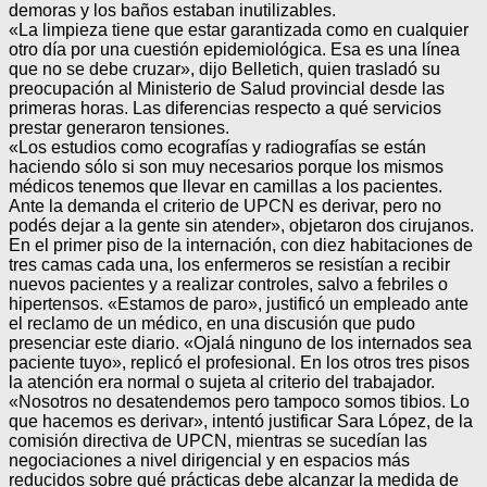
demoras y los baños estaban inutilizables.
«La limpieza tiene que estar garantizada como en cualquier
otro día por una cuestión epidemiológica. Esa es una línea
que no se debe cruzar», dijo Belletich, quien trasladó su
preocupación al Ministerio de Salud provincial desde las
primeras horas. Las diferencias respecto a qué servicios
prestar generaron tensiones.
«Los estudios como ecografías y radiografías se están
haciendo sólo si son muy necesarios porque los mismos
médicos tenemos que llevar en camillas a los pacientes.
Ante la demanda el criterio de UPCN es derivar, pero no
podés dejar a la gente sin atender», objetaron dos cirujanos.
En el primer piso de la internación, con diez habitaciones de
tres camas cada una, los enfermeros se resistían a recibir
nuevos pacientes y a realizar controles, salvo a febriles o
hipertensos. «Estamos de paro», justificó un empleado ante
el reclamo de un médico, en una discusión que pudo
presenciar este diario. «Ojalá ninguno de los internados sea
paciente tuyo», replicó el profesional. En los otros tres pisos
la atención era normal o sujeta al criterio del trabajador.
«Nosotros no desatendemos pero tampoco somos tibios. Lo
que hacemos es derivar», intentó justificar Sara López, de la
comisión directiva de UPCN, mientras se sucedían las
negociaciones a nivel dirigencial y en espacios más
reducidos sobre qué prácticas debe alcanzar la medida de