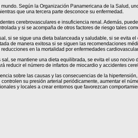
n el mundo. Según la Organización Panamericana de la Salud, un
 mientras que una tercera parte desconoce su enfermedad.
cidentes cerebrovasculares e insuficiencia renal. Además, puede
trolada y si se acompaña de otros factores de riesgo tales como
, si se sigue una dieta balanceada y saludable, si se evita el
ratada de manera exitosa si se siguen las recomendaciones méd
n reducciones en la mortalidad por enfermedades cardiovascula
 sal, se mantiene una dieta equilibrada, se evita el uso nocivo 
rá reducir el número de infartos de miocardio y accidentes cer
encia sobre las causas y las consecuencias de la hipertensión,
 controlen su presión arterial periódicamente, aumentar el núme
acionales y locales a crear entornos que favorezcan comportamie