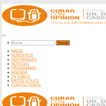
Saltar
al
contenido
Buscar:
INICIO
NOSOTROS
EDITORIALES
NOTICIAS
PROGRAMAS
AGENDA
TV CABLE
DATOS ÚTILES
CONTÁCTENOS