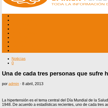
INICIO
NOSOTROS
EDITORIALES
NOTICIAS
PROGRAMAS
AGENDA
TV CABLE
DATOS ÚTILES
CONTÁCTENOS
Noticias
0
Una de cada tres personas que sufre h
por
admin
·
8 abril, 2013
La hipertensión es el tema central del Día Mundial de la Salu
1948. De acuerdo a estadísticas recientes, uno de cada tres a