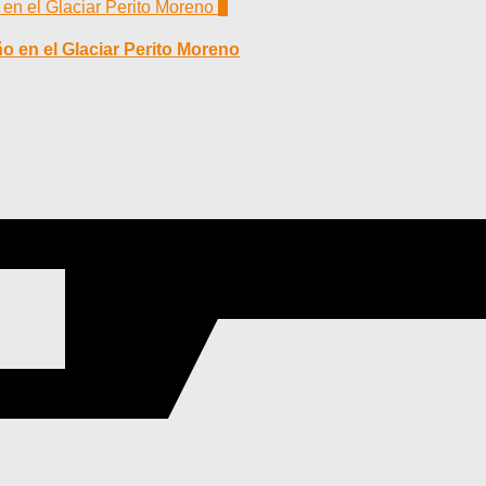
0
o en el Glaciar Perito Moreno