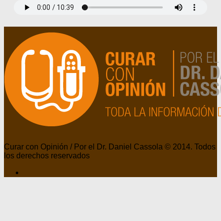
Curar con Opinión / Por el Dr. Daniel Cassola © 2014. Todos
los derechos reservados