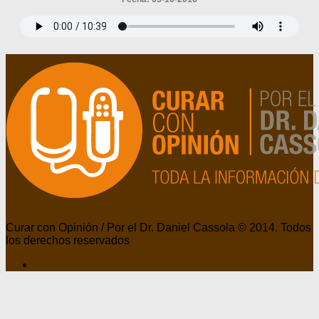
Curar con Opinión / Por el Dr. Daniel Cassola © 2014. Todos
los derechos reservados