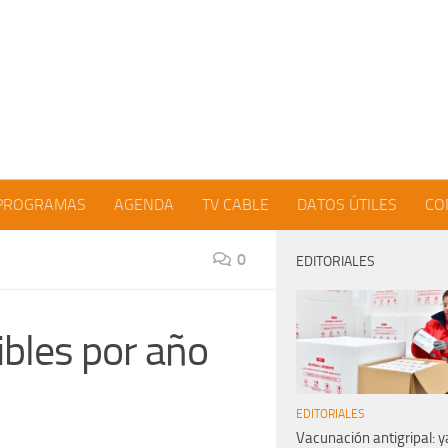
PROGRAMAS
AGENDA
TV CABLE
DATOS ÚTILES
CO
0
EDITORIALES
ibles por año
EDITORIALES
Vacunación antigripal: y