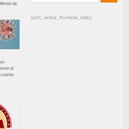
illones de
[print_vertical_thumbnail_slider]
con
ieron al
curarlas