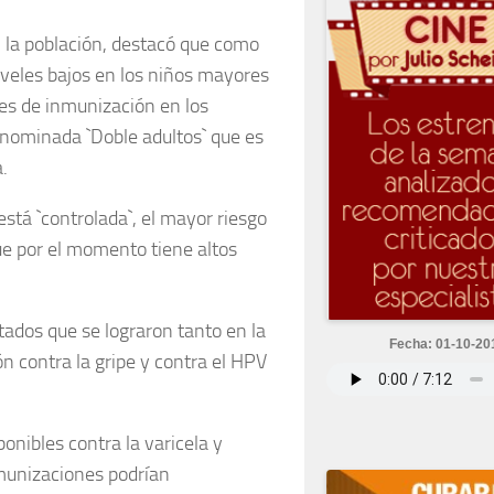
 la población, destacó que como
niveles bajos en los niños mayores
es de inmunización en los
denominada `Doble adultos` que es
.
 está `controlada`, el mayor riesgo
ue por el momento tiene altos
ltados que se lograron tanto en la
Fecha: 01-10-20
n contra la gripe y contra el HPV
onibles contra la varicela y
nmunizaciones podrían