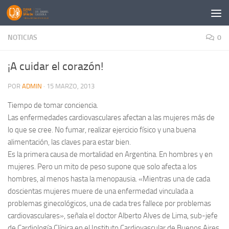
Saltar al contenido
NOTICIAS
0
¡A cuidar el corazón!
POR
ADMIN
·
15 MARZO, 2013
Tiempo de tomar conciencia.
Las enfermedades cardiovasculares afectan a las mujeres más de
lo que se cree. No fumar, realizar ejercicio físico y una buena
alimentación, las claves para estar bien.
Es la primera causa de mortalidad en Argentina. En hombres y en
mujeres. Pero un mito de peso supone que solo afecta a los
hombres, al menos hasta la menopausia. «Mientras una de cada
doscientas mujeres muere de una enfermedad vinculada a
problemas ginecológicos, una de cada tres fallece por problemas
cardiovasculares», señala el doctor Alberto Alves de Lima, sub-jefe
de Cardiología Clínica en el Instituto Cardiovascular de Buenos Aires