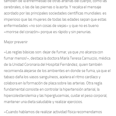
también de la enfermedad de otras arterias del cuerpo, como las
cerebrales, o las de las piernas o la aorta. Y recalca el mensaje
acordado por las principales sociedades científicas mundiales: es
imperioso que las mujeres de todas las edades sepan que estas
enfermedades «no son cosas de viejas» y que no es bueno
«morirse del corazón» porque es rápido y sin penurias.
Mejor prevenir
«Las reglas básicas son: dejar de fumar, ya que ¡no alcanza con
fumar menos!», destaca la doctora María Teresa Carnuccio, médica
de la Unidad Coronaria del Hospital Fernández, quien también
recomienda alejarse de los ambientes en donde se fuma, ya que el
tabaco daña los vasos sanguíneos, acelera el ritmo cardíaco y
colabora en la formación de placa sobre las arterias. Otra regla
fundamental consiste en controlar la hipertensión arterial, la
hipercolesterolemia y las hiperglucemias, cuidar el peso corporal,
mantener una dieta saludable y realizar ejercicios.
«Cuando hablamos de realizar actividad física recomendamos