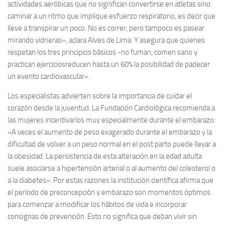
actividades aeróbicas que no significan convertirse en atletas sino
caminar a un ritmo que implique esfuerzo respiratorio, es decir que
lleve a transpirar un poco. No es correr, pero tampoco es pasear
mirando vidrieras», aclara Alves de Lima. Y asegura que quienes
respetan los tres principios básicos -no fuman, comen sano y
practican ejerciciosreducen hasta un 60% la posibilidad de padecer
un evento cardiovascular».
Los especialistas advierten sobre la importancia de cuidar el
corazón desde la juventud. La Fundación Cardiológica recomienda a
las mujeres incentivarlos muy especialmente durante el embarazo:
«A veces el aumento de peso exagerado durante el embarazo y la
dificultad de volver a un peso normal en el post parto puede llevar a
la obesidad. La persistencia de esta alteración en la edad adulta
suele asociarse a hipertensión arterial o al aumento del colesterol o
a la diabetes». Por estas razones la institución científica afirma que
el período de preconcepción y embarazo son momentos óptimos
para comenzar a modificar los hábitos de vida e incorporar
consignas de prevención. Esto no significa que deban vivir sin