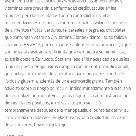
estudiaron la eficacia de los diferentes artículos antioxidantes y
vitaminas para prevenir la enfermedad cardiovascular en las
mujeres, pero los resultados fueron contradictorios. «Las
recomendaciones nacionales e internacionales avalan el consumo
de alimentos (frutas, verduras, té, cereales integrales, chocolate)
que contengan vitamina C, Vitamina E (antioxidante), ácido fólico y
vitaminas B6 y B12, pero no así los suplementos vitamínicos ya que
aun no existe evidencia suficiente que demuestre su beneficio»,
aclara la doctora Carnuccio. Sostiene, eso sí, la necesidad de que las
mujeres post menopáusicas cumplan con un control médico anual,
que incluya un examen de laboratorio para chequear su perfil de
lípidos y glucemia, además de un electrocardiograma. También
advierte sobre el riesgo de recurrir indiscriminadamente a la terapia
de reemplazo hormonal. En algunas mujeres su administración no
dio resultados positivos, en otras sí cuando se inició
tempranamente después de la menopausia; el punto es definir su
convivencia en cada caso. Reglas básicas para la salud del corazón
de las mujeres, hoy en alerta rojo.