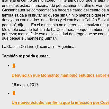
manejar el centro de monitoreo. `Ni tenemos por qué tenerla. 
unos días estarán funcionando perfectamente`, afirmó Franc
Gassenbauer se comprometió a hacerse cargo del centro de mon
familia salga a disfrutar no quede sin un hijo menos o que l
desayuno con madres de adictos y el comisario Fabián Salvat
poquito`, dijo. En el municipio no quieren estigmatizar ningú
Me duele cuando hablan de La Costanera, porque también hay
pobreza; mas allá de eso es la calidad de droga que se consu
que pelearle`, manifestó Silman.
La Gaceta On Line (Tucumán) – Argentina
También te podría gustar...
0
Denuncian que Monsanto manipuló estudios sobre el
16 marzo, 2017
0
Un nuevo estudio confirma que la infección por Co