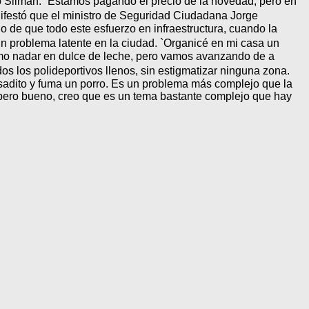
ijo Silman. `Estamos pagando el precio de la novedad, pero en
festó que el ministro de Seguridad Ciudadana Jorge
de que todo este esfuerzo en infraestructura, cuando la
un problema latente en la ciudad. `Organicé en mi casa un
omo nadar en dulce de leche, pero vamos avanzando de a
os los polideportivos llenos, sin estigmatizar ninguna zona.
adito y fuma un porro. Es un problema más complejo que la
 pero bueno, creo que es un tema bastante complejo que hay