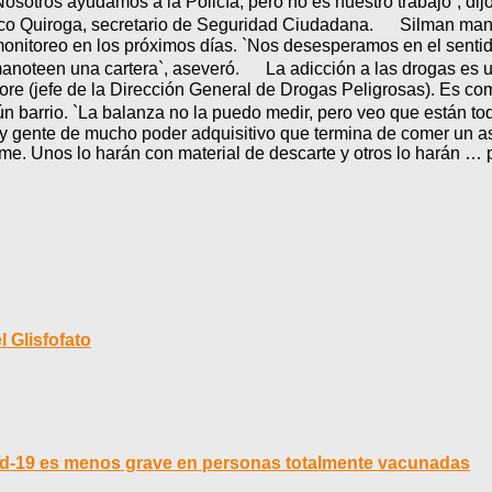
Nosotros ayudamos a la Policía, pero no es nuestro trabajo`, d
isco Quiroga, secretario de Seguridad Ciudadana. Silman mani
itoreo en los próximos días. `Nos desesperamos en el sentido 
e manoteen una cartera`, aseveró. La adicción a las drogas es 
ore (jefe de la Dirección General de Drogas Peligrosas). Es c
n barrio. `La balanza no la puedo medir, pero veo que están tod
 gente de mucho poder adquisitivo que termina de comer un as
me. Unos lo harán con material de descarte y otros lo harán …
 Glisfofato
vid-19 es menos grave en personas totalmente vacunadas