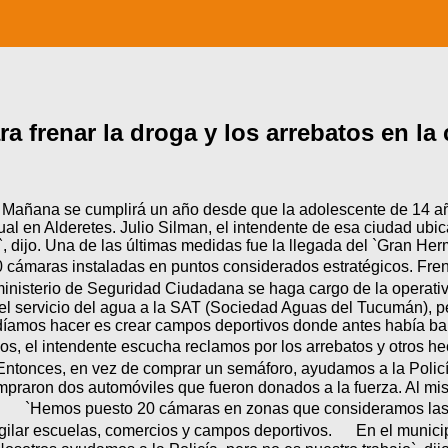
 frenar la droga y los arrebatos en la
 Mañana se cumplirá un año desde que la adolescente de 14 año
al en Alderetes. Julio Silman, el intendente de esa ciudad ubica
dijo. Una de las últimas medidas fue la llegada del `Gran Herm
cámaras instaladas en puntos considerados estratégicos. Frente
isterio de Seguridad Ciudadana se haga cargo de la operativ
 el servicio del agua a la SAT (Sociedad Aguas del Tucumán), p
íamos hacer es crear campos deportivos donde antes había baldí
s, el intendente escucha reclamos por los arrebatos y otros hec
Entonces, en vez de comprar un semáforo, ayudamos a la Policía`
ompraron dos automóviles que fueron donados a la fuerza. Al mi
s. `Hemos puesto 20 cámaras en zonas que consideramos las m
 vigilar escuelas, comercios y campos deportivos. En el munici