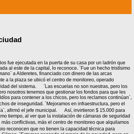
 ciudad
s fue ejecutada en la puerta de su casa por un ladrón que
da al este de la capital, lo reconoce. `Fue un hecho tristísimo
ano` a Alderetes, financiado con dinero de las arcas
 a la plaza se ubicó el centro de monitoreo, operado
idad del sistema. `Las escuelas no son nuestras, pero los
ero nosotros tenemos que gestionar los fondos para que les
os para contener a los chicos, pero los reclamos continúan`,
hos de inseguridad. `Mejoramos en infraestructura, pero el
, afirmó el jefe municipal. Así, invirtieron $ 15.000 para
smo tiempo, al ver que la instalación de cámaras de seguridad
ás conflictivas, más el centro de monitoreo que alquilamos
pio reconocen que no tienen la capacidad técnica para