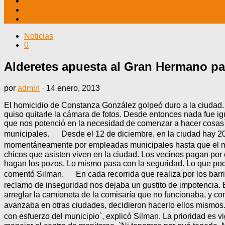
TV CABLE
DATOS ÚTILES
CONTÁCTENOS
Noticias
0
Alderetes apuesta al Gran Hermano para
por
admin
·
14 enero, 2013
El homicidio de Constanza González golpeó duro a la ciudad.
quiso quitarle la cámara de fotos. Desde entonces nada fue igu
que nos potenció en la necesidad de comenzar a hacer cosas`, 
municipales. Desde el 12 de diciembre, en la ciudad hay 20 
momentáneamente por empleadas municipales hasta que el min
chicos que asisten viven en la ciudad. Los vecinos pagan por
hagan los pozos. Lo mismo pasa con la seguridad. Lo que pod
comentó Silman. En cada recorrida que realiza por los barrio
reclamo de inseguridad nos dejaba un gustito de impotencia. 
arreglar la camioneta de la comisaría que no funcionaba, y c
avanzaba en otras ciudades, decidieron hacerlo ellos mismo
con esfuerzo del municipio`, explicó Silman. La prioridad es