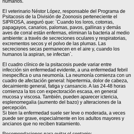
humanos.
El veterinario Néstor López, responsable del Programa de
Psitacosis de la División de Zoonosis perteneciente el
SIPROSA, aseguró que: `Cuando los loros, cotorras,
papagayos, canarios, palomas, pavos, gallinas y demás
aves de corral están enfermas, eliminan la bacteria al medio
ambiente: a través de secreciones oculares y respiratorias,
excrementos secos y el polvo de las plumas. Las
secreciones secas permanecen en el aire y, cuando los
humanos la aspiran, se infectan`.
El cuadro clínico de la psitacosis puede variar entre
infección sin enfermedad evidente, a una enfermedad febril
inespecífica o una neumonía. La neumonía comienza con un
cuadro de afectación general: hipertermia, dolor de cabeza,
decaimiento general, fatiga y cansancio. A las 24-48 horas
comienza la tos con expectoración escasa, en general
mucosa y viscosa. También, pueden aparecer ictericia,
esplenomegalia (aumento del bazo) y alteraciones de la
percepción.
Si bien la enfermedad suele ser leve o moderada, a veces
puede ser grave, especialmente en los adultos mayores y
ancianos que no reciben tratamiento.
Recomendaciones para evitar el contagio: