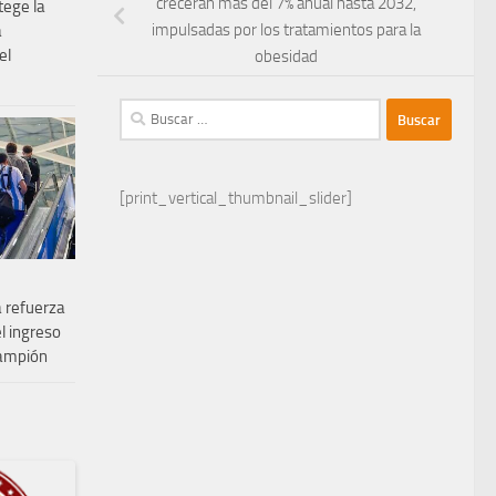
crecerán más del 7% anual hasta 2032,
tege la
impulsadas por los tratamientos para la
a
el
obesidad
Buscar:
[print_vertical_thumbnail_slider]
 refuerza
el ingreso
rampión