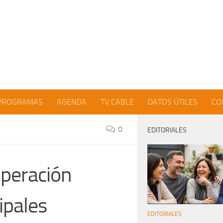
PROGRAMAS
AGENDA
TV CABLE
DATOS ÚTILES
CO
0
EDITORIALES
operación
ipales
EDITORIALES