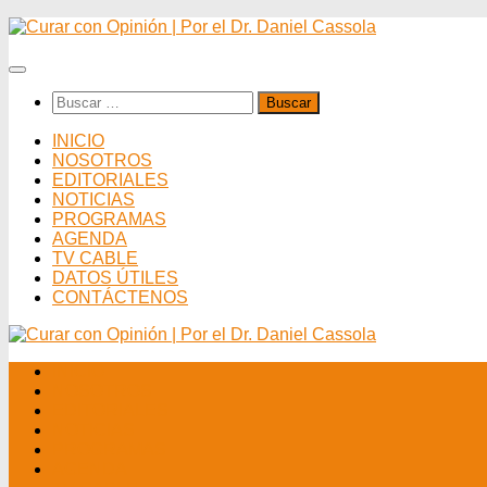
Saltar
al
contenido
Buscar:
INICIO
NOSOTROS
EDITORIALES
NOTICIAS
PROGRAMAS
AGENDA
TV CABLE
DATOS ÚTILES
CONTÁCTENOS
INICIO
NOSOTROS
EDITORIALES
NOTICIAS
PROGRAMAS
AGENDA