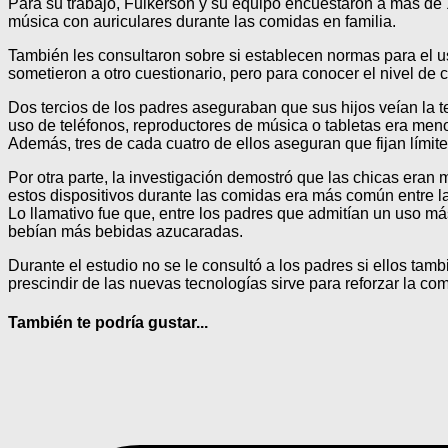
Para su trabajo, Fulkerson y su equipo encuestaron a más de 
música con auriculares durante las comidas en familia.
También les consultaron sobre si establecen normas para el us
sometieron a otro cuestionario, pero para conocer el nivel de
Dos tercios de los padres aseguraban que sus hijos veían la te
uso de teléfonos, reproductores de música o tabletas era meno
Además, tres de cada cuatro de ellos aseguran que fijan límite
Por otra parte, la investigación demostró que las chicas er
estos dispositivos durante las comidas era más común entre la
Lo llamativo fue que, entre los padres que admitían un uso má
bebían más bebidas azucaradas.
Durante el estudio no se le consultó a los padres si ellos tam
prescindir de las nuevas tecnologías sirve para reforzar la com
También te podría gustar...