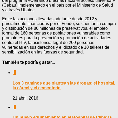
del programa «Cerrando brechas hacia el acceso universal»
(Cebau) implementado en el país por el Ministerio de Salud
y a través Ubatec.
Entre las acciones llevadas adelante desde 2012 y
parcialmente financiadas por el Fondo, se cuentan la compra
y distribución de 80 millones de preservativos, el empleo
formal de 160 personas de poblaciones vulnerables como
promotores para la prevención y promoción de actividades
contra el HIV, la asistencia legal de 200 personas
vulneradas en sus derechos y el dictado de 10 talleres de
sensibilización en las fuerzas de seguridad.
También te podría gustar...
0
Los 3 caminos que plantean las drogas: el hospital,
la cárcel y el cementerio
21 abril, 2016
0
Un nuevo equipamiento en el Hospital de Clínicas