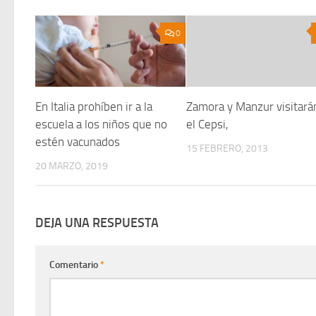
0
En Italia prohíben ir a la
Zamora y Manzur visitará
escuela a los niños que no
el Cepsi,
estén vacunados
15 FEBRERO, 2013
20 MARZO, 2019
DEJA UNA RESPUESTA
Comentario
*