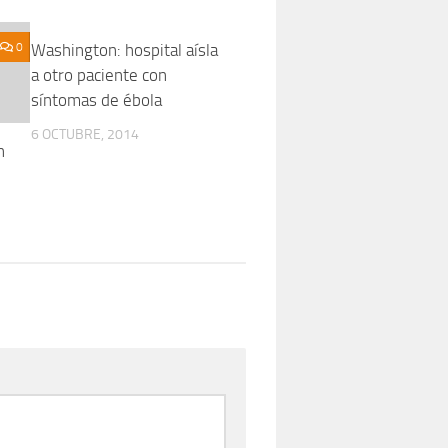
0
Washington: hospital aísla
0
a otro paciente con
síntomas de ébola
6 OCTUBRE, 2014
n