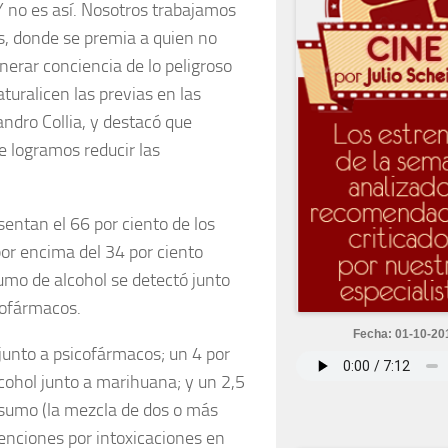
 Y no es así. Nosotros trabajamos
s, donde se premia a quien no
erar conciencia de lo peligroso
turalicen las previas en las
jandro Collia, y destacó que
e logramos reducir las
entan el 66 por ciento de los
por encima del 34 por ciento
umo de alcohol se detectó junto
cofármacos.
Fecha: 01-10-20
 junto a psicofármacos; un 4 por
lcohol junto a marihuana; y un 2,5
onsumo (la mezcla de dos o más
tenciones por intoxicaciones en