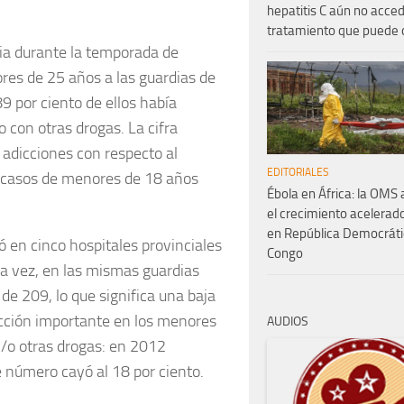
hepatitis C aún no acced
tratamiento que puede 
cia durante la temporada de
es de 25 años a las guardias de
89 por ciento de ellos había
con otras drogas. La cifra
 adicciones con respecto al
EDITORIALES
s casos de menores de 18 años
Ébola en África: la OMS 
el crecimiento acelerado
en República Democráti
 en cinco hospitales provinciales
Congo
ta vez, en las mismas guardias
de 209, lo que significa una baja
ucción importante en los menores
AUDIOS
y/o otras drogas: en 2012
e número cayó al 18 por ciento.