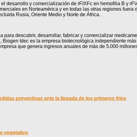
 desarrollo y comercialización de rFIXFc en hemofilia B y rFVII
erciales en Norteamérica y en todas las otras regiones fuera de
ncluida Rusia, Oriente Medio y Norte de África.
na para descubrir, desarrollar, fabricar y comercializar medica
 Biogen Idec es la empresa biotecnológica independiente más 
na empresa que genera ingresos anuales de más de 5.000 millone
didas preventivas ante la llegada de los primeros fríos
o vegetativo