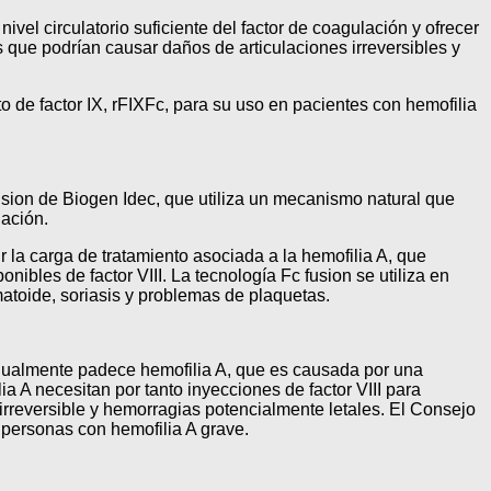
ivel circulatorio suficiente del factor de coagulación y ofrecer
as que podrían causar daños de articulaciones irreversibles y
 de factor IX, rFIXFc, para su uso en pacientes con hemofilia
sion de Biogen Idec, que utiliza un mecanismo natural que
lación.
 la carga de tratamiento asociada a la hemofilia A, que
bles de factor VIII. La tecnología Fc fusion se utiliza en
matoide, soriasis y problemas de plaquetas.
anualmente padece hemofilia A, que es causada por una
a A necesitan por tanto inyecciones de factor VIII para
 irreversible y hemorragias potencialmente letales. El Consejo
 personas con hemofilia A grave.