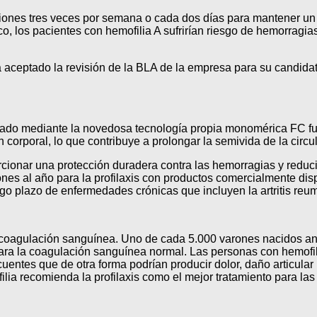
fusiones tres veces por semana o cada dos días para mantener un n
ico, los pacientes con hemofilia A sufrirían riesgo de hemorragi
aceptado la revisión de la BLA de la empresa para su candidato
llado mediante la novedosa tecnología propia monomérica FC fu
ón corporal, lo que contribuye a prolongar la semivida de la circu
cionar una protección duradera contra las hemorragias y reducir
 al año para la profilaxis con productos comercialmente disponi
rgo plazo de enfermedades crónicas que incluyen la artritis reu
 la coagulación sanguínea. Uno de cada 5.000 varones nacidos 
para la coagulación sanguínea normal. Las personas con hemofili
cuentes que de otra forma podrían producir dolor, daño articular
lia recomienda la profilaxis como el mejor tratamiento para las