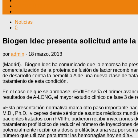
TV CABLE
DATOS ÚTILES
CONTÁCTENOS
Noticias
0
Biogen Idec presenta solicitud ante la 
por
admin
·
18 marzo, 2013
(Madrid).- Biogen Idec ha comunicado que la empresa ha prese
comercialización de la proteína de fusión de factor recombinan
de desarrollo contra la hemofilia A de una nueva clase de tra
tratamiento de esta condición.
En el caso de que se aprobase, rFVIIIFc sería el primer avan
resultados de A-LONG, el mayor estudio clínico de fase 3 de re
«Esta presentación normativa marca otro paso importante hacia 
M.D., Ph.D., vicepresidente sénior de asuntos médicos mundial
pacientes tratados con rFVIIIFc pudieron recibir inyecciones 
tratamiento profiláctico de reducir el número de inyecciones 
potencialmente recibir una dosis profiláctica una vez por sem
número que utilizan para tratar las hemorragias hoy en día».