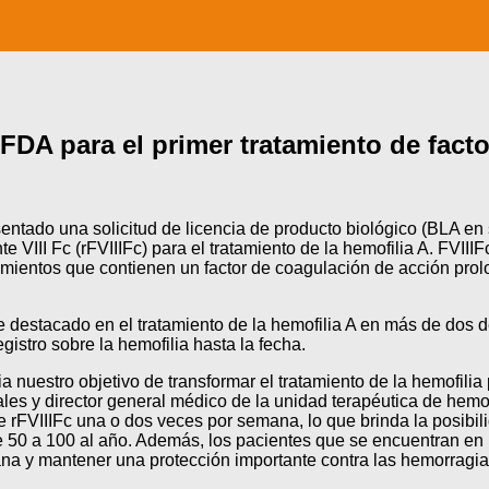
FDA para el primer tratamiento de factor
ntado una solicitud de licencia de producto biológico (BLA en 
te VIII Fc (rFVIIIFc) para el tratamiento de la hemofilia A. FVI
tamientos que contienen un factor de coagulación de acción prol
ce destacado en el tratamiento de la hemofilia A en más de dos
gistro sobre la hemofilia hasta la fecha.
nuestro objetivo de transformar el tratamiento de la hemofilia 
es y director general médico de la unidad terapéutica de hemofi
de rFVIIIFc una o dos veces por semana, lo que brinda la posib
de 50 a 100 al año. Además, los pacientes que se encuentran en 
ana y mantener una protección importante contra las hemorragia