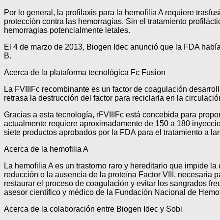
Por lo general, la profilaxis para la hemofilia A requiere tras
protección contra las hemorragias. Sin el tratamiento profiláct
hemorragias potencialmente letales.
El 4 de marzo de 2013, Biogen Idec anunció que la FDA había 
B.
Acerca de la plataforma tecnológica Fc Fusion
La FVIIIFc recombinante es un factor de coagulación desarro
retrasa la destrucción del factor para reciclarla en la circulaci
Gracias a esta tecnología, rFVIIIFc está concebida para propor
actualmente requiere aproximadamente de 150 a 180 inyecciones
siete productos aprobados por la FDA para el tratamiento a la
Acerca de la hemofilia A
La hemofilia A es un trastorno raro y hereditario que impide
reducción o la ausencia de la proteína Factor VIII, necesaria 
restaurar el proceso de coagulación y evitar los sangrados fre
asesor científico y médico de la Fundación Nacional de Hemofi
Acerca de la colaboración entre Biogen Idec y Sobi