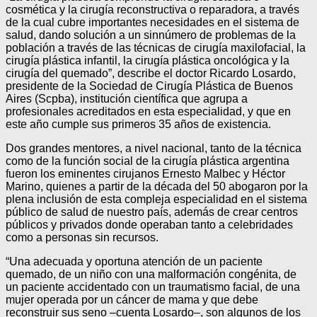
cosmética y la cirugía reconstructiva o reparadora, a través
de la cual cubre importantes necesidades en el sistema de
salud, dando solución a un sinnúmero de problemas de la
población a través de las técnicas de cirugía maxilofacial, la
cirugía plástica infantil, la cirugía plástica oncológica y la
cirugía del quemado”, describe el doctor Ricardo Losardo,
presidente de la Sociedad de Cirugía Plástica de Buenos
Aires (Scpba), institución científica que agrupa a
profesionales acreditados en esta especialidad, y que en
este año cumple sus primeros 35 años de existencia.
Dos grandes mentores, a nivel nacional, tanto de la técnica
como de la función social de la cirugía plástica argentina
fueron los eminentes cirujanos Ernesto Malbec y Héctor
Marino, quienes a partir de la década del 50 abogaron por la
plena inclusión de esta compleja especialidad en el sistema
público de salud de nuestro país, además de crear centros
públicos y privados donde operaban tanto a celebridades
como a personas sin recursos.
“Una adecuada y oportuna atención de un paciente
quemado, de un niño con una malformación congénita, de
un paciente accidentado con un traumatismo facial, de una
mujer operada por un cáncer de mama y que debe
reconstruir sus seno –cuenta Losardo–, son algunos de los