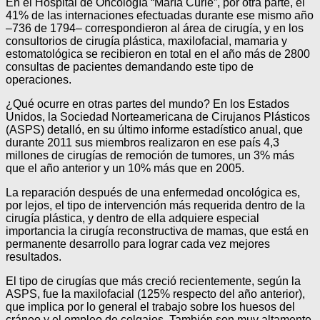
En el Hospital de Oncología “María Curie”, por otra parte, el
41% de las internaciones efectuadas durante ese mismo año
–736 de 1794– correspondieron al área de cirugía, y en los
consultorios de cirugía plástica, maxilofacial, mamaria y
estomatológica se recibieron en total en el año más de 2800
consultas de pacientes demandando este tipo de
operaciones.
¿Qué ocurre en otras partes del mundo? En los Estados
Unidos, la Sociedad Norteamericana de Cirujanos Plásticos
(ASPS) detalló, en su último informe estadístico anual, que
durante 2011 sus miembros realizaron en ese país 4,3
millones de cirugías de remoción de tumores, un 3% más
que el año anterior y un 10% más que en 2005.
La reparación después de una enfermedad oncológica es,
por lejos, el tipo de intervención más requerida dentro de la
cirugía plástica, y dentro de ella adquiere especial
importancia la cirugía reconstructiva de mamas, que está en
permanente desarrollo para lograr cada vez mejores
resultados.
El tipo de cirugías que más creció recientemente, según la
ASPS, fue la maxilofacial (125% respecto del año anterior),
que implica por lo general el trabajo sobre los huesos del
cráneo y el empleo de colgajos. También son muy altamente