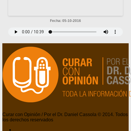
Fecha: 05-10-2016
Curar con Opinión / Por el Dr. Daniel Cassola © 2014. Todos
los derechos reservados