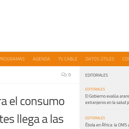
PROGRAMAS
AGENDA
TV CABLE
DATOS ÚTILES
CO
0
EDITORIALES
EDITORIALES
El Gobierno evalúa aran
ra el consumo
extranjeros en la salud 
es llega a las
EDITORIALES
Ébola en África: la OMS 