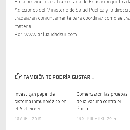
En la provincia la subsecretaría de Educación junto a
Adicciones del Ministerio de Salud Pública y la direcc
trabajaran conjuntamente para coordinar como se trab
material.
Por: www.actualidadsur.com
TAMBIÉN TE PODRÍA GUSTAR...
Investigan papel de
0
Comenzaron las pruebas
sistema inmunológico en
de la vacuna contra el
el Alzheimer
ébola
16 ABRIL, 2015
19 SEPTIEMBRE, 2014