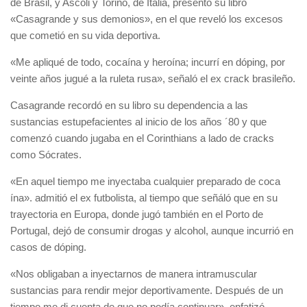
de Brasil, y Ascoli y Torino, de Italia, presentó su libro
«Casagrande y sus demonios», en el que reveló los excesos
que cometió en su vida deportiva.
«Me apliqué de todo, cocaína y heroína; incurrí en dóping, por
veinte años jugué a la ruleta rusa», señaló el ex crack brasileño.
Casagrande recordó en su libro su dependencia a las
sustancias estupefacientes al inicio de los años ´80 y que
comenzó cuando jugaba en el Corinthians a lado de cracks
como Sócrates.
«En aquel tiempo me inyectaba cualquier preparado de coca
ína». admitió el ex futbolista, al tiempo que señáló que en su
trayectoria en Europa, donde jugó también en el Porto de
Portugal, dejó de consumir drogas y alcohol, aunque incurrió en
casos de dóping.
«Nos obligaban a inyectarnos de manera intramuscular
sustancias para rendir mejor deportivamente. Después de un
tiempo me di cuenta de que no podía continuar», enfatizó