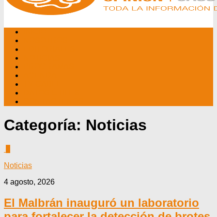
INICIO
NOSOTROS
EDITORIALES
NOTICIAS
PROGRAMAS
AGENDA
TV CABLE
DATOS ÚTILES
CONTÁCTENOS
Categoría:
Noticias
0
Noticias
4 agosto, 2026
El Malbrán inauguró un laboratorio
para fortalecer la detección de brotes