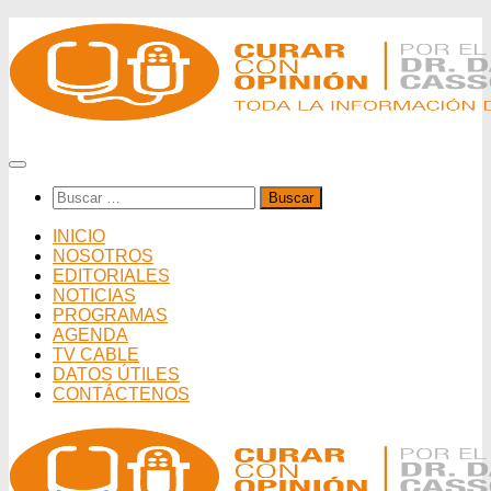
Saltar
al
contenido
Buscar:
INICIO
NOSOTROS
EDITORIALES
NOTICIAS
PROGRAMAS
AGENDA
TV CABLE
DATOS ÚTILES
CONTÁCTENOS