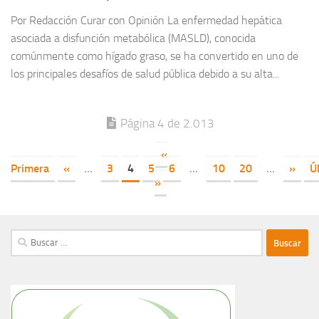
Por Redacción Curar con Opinión La enfermedad hepática
asociada a disfunción metabólica (MASLD), conocida
comúnmente como hígado graso, se ha convertido en uno de
los principales desafíos de salud pública debido a su alta...
Página 4 de 2.013
«
Primera
«
...
3
4
5
6
...
10
20
...
»
Ú
»
Buscar: