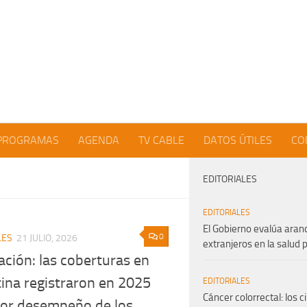
PROGRAMAS
AGENDA
TV CABLE
DATOS ÚTILES
CO
EDITORIALES
EDITORIALES
El Gobierno evalúa aran
0
LES
21 JULIO, 2026
extranjeros en la salud 
ción: las coberturas en
ina registraron en 2025
EDITORIALES
Cáncer colorrectal: los c
jor desempeño de los