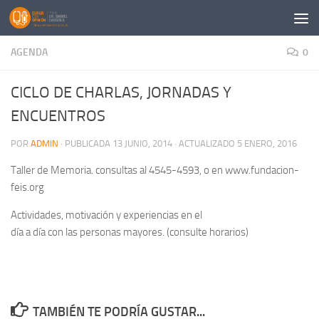
Saltar al contenido
AGENDA
0
CICLO DE CHARLAS, JORNADAS Y
ENCUENTROS
POR
ADMIN
· PUBLICADA
13 JUNIO, 2014
· ACTUALIZADO
5 ENERO, 2016
Taller de Memoria. consultas al 4545-4593, o en www.fundacion-
feis.org
Actividades, motivación y experiencias en el
día a día con las personas mayores. (consulte horarios)
TAMBIÉN TE PODRÍA GUSTAR...