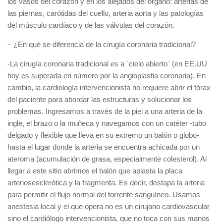
los vasos del corazón y en los alejados del órgano: arterias de
las piernas, carótidas del cuello, arteria aorta y las patologías
del músculo cardíaco y de las válvulas del corazón.
– ¿En qué se diferencia de la cirugía coronaria tradicional?
-La cirugía coronaria tradicional es a `cielo abierto` (en EE.UU
hoy es superada en número por la angioplastia coronaria). En
cambio, la cardiología intervencionista no requiere abrir el tórax
del paciente para abordar las estructuras y solucionar los
problemas. Ingresamos a través de la piel a una arteria de la
ingle, el brazo o la muñeca y navegamos con un catéter -tubo
delgado y flexible que lleva en su extremo un balón o globo-
hasta el lugar donde la arteria se encuentra achicada por un
ateroma (acumulación de grasa, especialmente colesterol). Al
llegar a este sitio abrimos el balón que aplasta la placa
arteriosesclerótica y la fragmenta. Es decir, destapa la arteria
para permitir el flujo normal del torrente sanguíneo. Usamos
anestesia local y el que opera no es un cirujano cardiovascular
sino el cardiólogo intervencionista, que no toca con sus manos