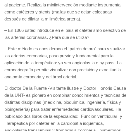
al paciente. Realiza la miniintervención mediante instrumental
como catéteres y stents (mallas que se dejan colocadas
después de dilatar la milimétrica arteria).
– En 1966 usted introduce en el país el cateterismo selectivo de
las arterias coronarias. ¿Para qué se utiliza?
– Este método es considerado el `patrón de oro` para visualizar
las arterias coronarias, paso previo y fundamental para la
aplicación de la terapéutica: ya sea angioplastia o by pass. La
coronariografía permite visualizar con precisión y exactitud la
anatomía coronaria y del árbol arterial.
El doctor De la Fuente -Visitante Ilustre y Doctor Honoris Causa
de la UNT- es pionero en combinar conocimientos y técnicas de
distintas disciplinas (medicina, bioquímica, ingeniería, física y
bioingeniería) para tratar enfermedades cardiovasculares. Ha
publicado dos libros de la especialidad: `Función ventricular` y
`Terapéutica por catéter en la cardiopatía isquémica,
angioplastia transluminal y trombolisis coronaria`, numerosos