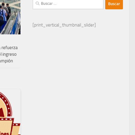
Buscar:
[print_vertical_thumbnail_slider]
 refuerza
el ingreso
rampión