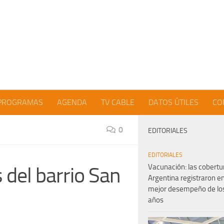
PROGRAMAS
AGENDA
TV CABLE
DATOS ÚTILES
CO
0
EDITORIALES
EDITORIALES
Vacunación: las cobertu
 del barrio San
Argentina registraron e
mejor desempeño de los
años