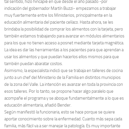
tal sentido, hizo hincapié en que desde el año pasado -por
indicación del gobernador Martín Buzzi- empezamos a trabajar
muy fuertemente entre los Ministerios, principalmente en la
educación alimentaria del paciente celíaco. Hasta ahora, se les
brindaba la posibilidad de comprar los alimentos con la tarjeta, pero
también estamos trabajando para avanzar en módulos alimentarios
para los que no tienen acceso a posnet mediante tarjeta magnética.
La idea es dar las herramientas a los pacientes para que aprendan a
usar los alimentos y que puedan hacerlos ellos mismos para que
también puedan abaratar costos.
Asimismo, la especialista indicó que se trabaja en talleres de cocina
junto a un chef del Ministerio de la Familia en distintos municipios
de la zona del Valle. La intención es avanzar en toda la provincia con
esos talleres. Por lo tanto, se propone hacer algo paralelo que
acompañe el programa y se aboque fundamentalmente a lo que es
educación alimentaria, añadió Bender.
Según manifestó la funcionaria, esto se hace porque se quiere
aportar conocimiento sobre la enfermedad. Cuanto más sepa cada
familia, más fácil va a ser manejar la patología. Es muy importante