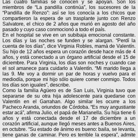
Las cuatro familias se conocen y se apoyan. Son los
miembros de “La pandilla continúa”, los sucesores de la
“Pandilla de Renzo”: así se los conocía a los chicos que
compartieron la espera de un trasplante junto con Renzo
Salvatore, el chico de 2 años que murió en agosto del año
pasado y cuyo caso conmocionó a todo el país.
En el hospital se vive en un subibaja emocional constante.
Los días y las noches se funden y se alargan. “Perdí la
cuenta de los días”, dice Virginia Robles, mamá de Valentín.
Su hijo de 12 años espera un corazón desde hace más de 4
años, y está conectado a un órgano artificial desde el 15 de
diciembre. Para Virginia, los días son noches y cuando cae
el sol amanece para cuidarlo a Valentín. “Mi marido llega a
las 9. Me voy a dormir un par de horas y vuelvo para el
mediodía, porque mi hijo sólo quiere comer conmigo. Todos
los días son iguales”, describe.
Como la familia Agüero es de San Luis, Virginia tuvo que
separarse de su otra hija adolescente para quedarse con
Valentín en el Garrahan. Algo similar les ocurre a los
Pacheco Aranda, oriundos de Córdoba. “Es muy angustiante
estar acá”, afirma Julio, el papá de Marianella. Su hija tiene 6
años y está conectada desde el 17 de diciembre a un
corazón artificial, aunque llegó meses antes a Buenos Aires,
en octubre. “Su estado de ánimo es bueno: baila, se levanta,
tiene ganas de caminar. Pero es terrible la espera”, admite