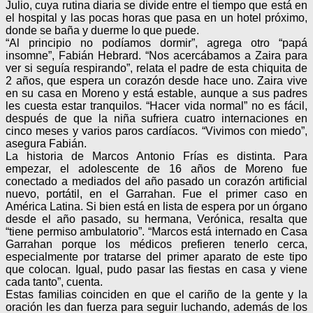
Julio, cuya rutina diaria se divide entre el tiempo que está en
el hospital y las pocas horas que pasa en un hotel próximo,
donde se baña y duerme lo que puede.
“Al principio no podíamos dormir”, agrega otro “papá
insomne”, Fabián Hebrard. “Nos acercábamos a Zaira para
ver si seguía respirando”, relata el padre de esta chiquita de
2 años, que espera un corazón desde hace uno. Zaira vive
en su casa en Moreno y está estable, aunque a sus padres
les cuesta estar tranquilos. “Hacer vida normal” no es fácil,
después de que la niña sufriera cuatro internaciones en
cinco meses y varios paros cardíacos. “Vivimos con miedo”,
asegura Fabián.
La historia de Marcos Antonio Frías es distinta. Para
empezar, el adolescente de 16 años de Moreno fue
conectado a mediados del año pasado un corazón artificial
nuevo, portátil, en el Garrahan. Fue el primer caso en
América Latina. Si bien está en lista de espera por un órgano
desde el año pasado, su hermana, Verónica, resalta que
“tiene permiso ambulatorio”. “Marcos está internado en Casa
Garrahan porque los médicos prefieren tenerlo cerca,
especialmente por tratarse del primer aparato de este tipo
que colocan. Igual, pudo pasar las fiestas en casa y viene
cada tanto”, cuenta.
Estas familias coinciden en que el cariño de la gente y la
oración les dan fuerza para seguir luchando, además de los