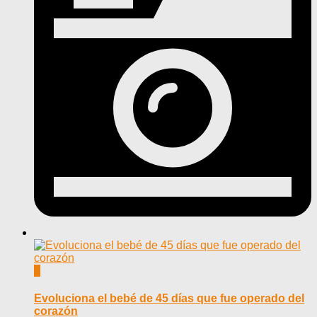
0
Evoluciona el bebé de 45 días que fue operado del
corazón