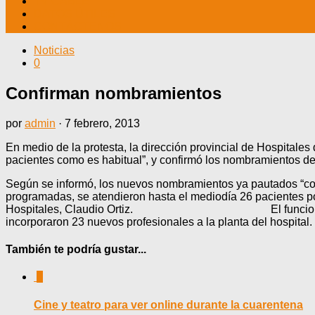
TV CABLE
DATOS ÚTILES
CONTÁCTENOS
Noticias
0
Confirman nombramientos
por
admin
·
7 febrero, 2013
En medio de la protesta, la dirección provincial de Hospitales
pacientes como es habitual”, y confirmó los nombramientos de
Según se informó, los nuevos nombramientos ya pautados “come
programadas, se atendieron hasta el mediodía 26 pacientes por 
Hospitales, Claudio Ortiz. El funcionario dijo ademá
incorporaron 23 nuevos profesionales a la planta del hospital. 
También te podría gustar...
0
Cine y teatro para ver online durante la cuarentena