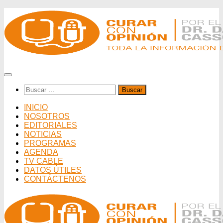
Saltar
al
contenido
Buscar:
INICIO
NOSOTROS
EDITORIALES
NOTICIAS
PROGRAMAS
AGENDA
TV CABLE
DATOS ÚTILES
CONTÁCTENOS