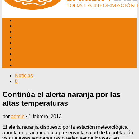
INICIO
NOSOTROS
EDITORIALES
NOTICIAS
PROGRAMAS
AGENDA
TV CABLE
DATOS ÚTILES
CONTÁCTENOS
Noticias
0
Continúa el alerta naranja por las
altas temperaturas
por
admin
·
1 febrero, 2013
El alerta naranja dispuesto por la estación meteorológica
apunta en gran medida a preservar la salud de la población,
ya que estas temperaturas pueden ser peligrosas, en