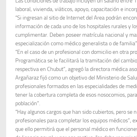
Las condiciones de trabajo incluyen un salario entre 1
laboral, vivienda, viáticos, apoyo, capacitación e incor
“Si ingresan al sitio de Internet del Area podrán enco
información de cada uno de los hospitales rurales y l
cumplimentar. Deben poseer matrícula nacional y matrí
especialización como médico generalista o de familia”,
“En el caso de un profesional con domicilio en otra pr
Programática se le facilitará la tramitación del cambio
respectiva en Chubut”, agregó la directora médica aso
Argañaraz fijó como un objetivo del Ministerio de Salu
profesionales formados en las especialidades de medic
tener la cobertura completa de esos nosocomios, para
población”.
“Hay algunos cargos que han sido cubiertos, pero se n
profesionales para completar los equipos médicos”, e
que ello permitirá que el personal médico en funcione