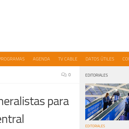
PROGRAMAS
AGENDA
TV CABLE
DATOS ÚTILES
CO
0
EDITORIALES
eralistas para
entral
EDITORIALES