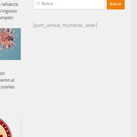
Buscar:
 refuerza
el ingreso
rampión
[print_vertical_thumbnail_slider]
con
ieron al
curarlas