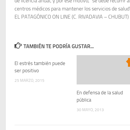
de licencia anual, y por ese motivo, “se debe recurrir
centros médicos para mantener los servicios de salud”,
EL PATAGÓNICO ON LINE (C. RIVADAVIA – CHUBUT)
TAMBIÉN TE PODRÍA GUSTAR...
El estrés también puede
0
ser positivo
25 MARZO, 2015
En defensa de la salud
pública
30 MAYO, 2013