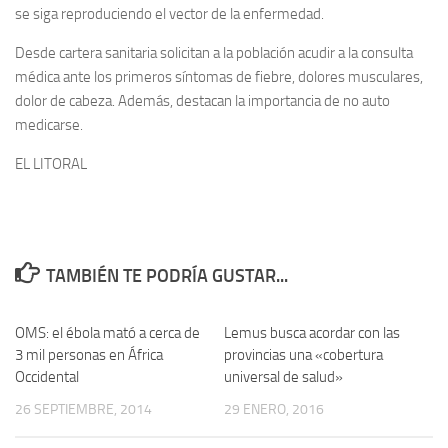
se siga reproduciendo el vector de la enfermedad.
Desde cartera sanitaria solicitan a la población acudir a la consulta
médica ante los primeros síntomas de fiebre, dolores musculares,
dolor de cabeza. Además, destacan la importancia de no auto
medicarse.
EL LITORAL
TAMBIÉN TE PODRÍA GUSTAR...
OMS: el ébola mató a cerca de
0
Lemus busca acordar con las
0
3 mil personas en África
provincias una «cobertura
Occidental
universal de salud»
26 SEPTIEMBRE, 2014
29 ENERO, 2016