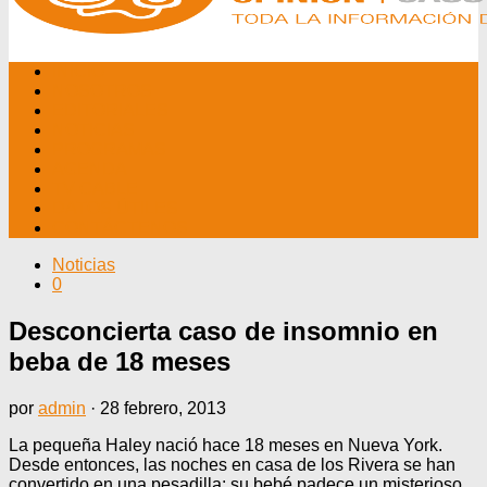
INICIO
NOSOTROS
EDITORIALES
NOTICIAS
PROGRAMAS
AGENDA
TV CABLE
DATOS ÚTILES
CONTÁCTENOS
Noticias
0
Desconcierta caso de insomnio en
beba de 18 meses
por
admin
·
28 febrero, 2013
La pequeña Haley nació hace 18 meses en Nueva York.
Desde entonces, las noches en casa de los Rivera se han
convertido en una pesadilla: su bebé padece un misterioso