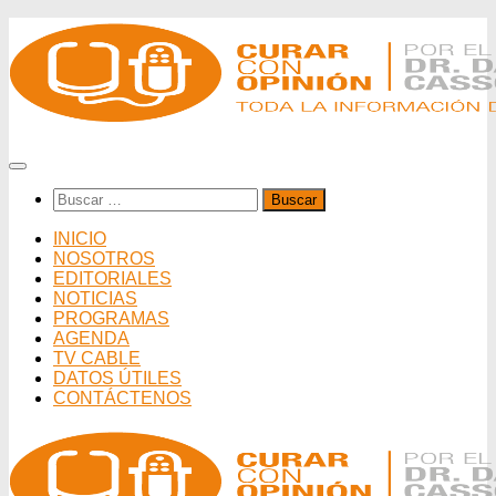
Saltar
al
contenido
Buscar:
INICIO
NOSOTROS
EDITORIALES
NOTICIAS
PROGRAMAS
AGENDA
TV CABLE
DATOS ÚTILES
CONTÁCTENOS