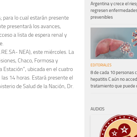
Argentina y crece el rie
regresen enfermedade
prevenibles
; para lo cual estarán presente
nte presentará los avances,
cceso a lista de espera renal y
e.
.RE.SA- NEA), este miércoles. La
isiones, Chaco, Formosa y
EDITORIALES
ja Estación”, ubicada en el cuatro
8 de cada 10 personas 
 las 14 horas. Estará presente el
hepatitis C aún no acced
isterio de Salud de la Nación, Dr.
tratamiento que puede 
AUDIOS