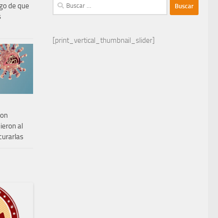
Buscar:
sgo de que
s
[print_vertical_thumbnail_slider]
con
ieron al
curarlas