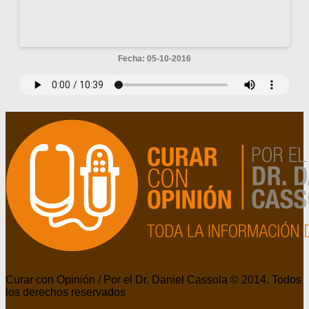
Fecha: 05-10-2016
Curar con Opinión / Por el Dr. Daniel Cassola © 2014. Todos
los derechos reservados