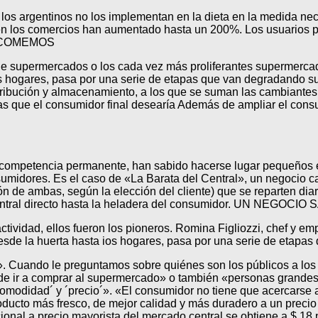
e los argentinos no los implementan en la dieta en la medida ne
s en los comercios han aumentado hasta un 200%. Los usuarios p
E COMEMOS
 supermercados o los cada vez más proliferantes supermercado
s hogares, pasa por una serie de etapas que van degradando s
ribución y almacenamiento, a los que se suman las cambiantes 
as que el consumidor final desearía Además de ampliar el consu
 competencia permanente, han sabido hacerse lugar pequeños e
umidores. Es el caso de «La Barata del Central», un negocio ca
 de ambas, según la elección del cliente) que se reparten diari
 Central directo hasta la heladera del consumidor. UN NEGOC
ctividad, ellos fueron los pioneros. Romina Figliozzi, chef y 
 desde la huerta hasta ios hogares, pasa por una serie de etap
s». Cuando le preguntamos sobre quiénes son los públicos a l
 de ir a comprar al supermercado» o también «personas grandes
omodidad´ y ´precio´». «El consumidor no tiene que acercarse a
ducto más fresco, de mejor calidad y más duradero a un preci
ional a precio mayorista del mercado central se obtiene a $ 18