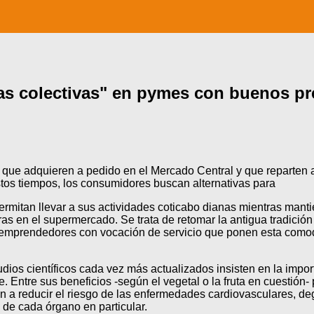
s colectivas" en pymes con buenos pr
 que adquieren a pedido en el Mercado Central y que reparten 
tos tiempos, los consumidores buscan alternativas para
s permitan llevar a sus actividades coticabo dianas mientras ma
duras en el supermercado. Se trata de retomar la antigua tradici
s emprendedores con vocación de servicio que ponen esta comod
ios científicos cada vez más actualizados insisten en la import
. Entre sus beneficios -según el vegetal o la fruta en cuestió
yen a reducir el riesgo de las enfermedades cardiovasculares, d
 de cada órgano en particular.