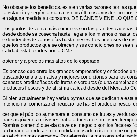
No obstante los beneficios, existen varias razones por las qu
la estación y según la marca, en los últimos años los precio
en alguna medida su consumo. DE DÓNDE VIENE LO QU
Los puntos de venta más comunes son las grandes cadenas de
desde donde se cosecha hasta llegar a los mismos o hasta lo
extender desde varios días hasta meses. Los procesos de dist
que los productos que se ofrecen y sus condiciones no sean l
calidad establecidos por la OMS.
obtener y a precios más altos de lo esperado.
Es por eso que entre los grandes empresarios y entidades en
buscando una alternativa y mejores condiciones para los cons
canastas prediseñadas de frutas o verduras (o una combinación
productos frescos y de altísima calidad desde del Mercado
Si bien actualmente hay varias pymes que se dedican a esta a
intención al comenzar el negocio fue ha- El producto fresco,
cer que el público aumentara el consumo de frutas y verdura
parejas jóvenes o jóvenes trabajadores que no tienen tiempo
Romina comentó que «la clave del negocio son los factores ´c
un horario acorde a su comodidad», y además «obtiene un pro
en el chino más cercano». Por ejemplo, la manzana roja tradic