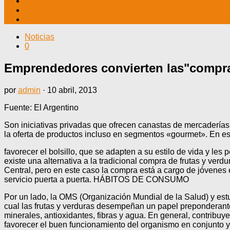
TV CABLE
DATOS ÚTILES
CONTÁCTENOS
Noticias
0
Emprendedores convierten las"compra
por
admin
·
10 abril, 2013
Fuente: El Argentino
Son iniciativas privadas que ofrecen canastas de mercaderías
la oferta de productos incluso en segmentos «gourmet». En es
favorecer el bolsillo, que se adapten a su estilo de vida y le
existe una alternativa a la tradicional compra de frutas y ver
Central, pero en este caso la compra está a cargo de jóvene
servicio puerta a puerta. HÁBITOS DE CONSUMO
Por un lado, la OMS (Organización Mundial de la Salud) y estud
cual las frutas y verduras desempeñan un papel preponderante
minerales, antioxidantes, fibras y agua. En general, contribu
favorecer el buen funcionamiento del organismo en conjunto y