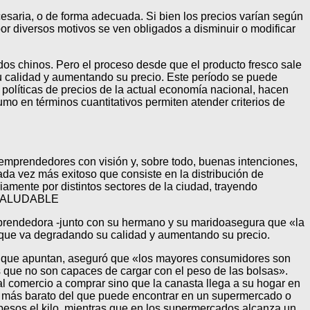
cesaria, o de forma adecuada. Si bien los precios varían según
or diversos motivos se ven obligados a disminuir o modificar
s chinos. Pero el proceso desde que el producto fresco sale
u calidad y aumentando su precio. Este período se puede
políticas de precios de la actual economía nacional, hacen
mo en términos cuantitativos permiten atender criterios de
mprendedores con visión y, sobre todo, buenas intenciones,
da vez más exitoso que consiste en la distribución de
amente por distintos sectores de la ciudad, trayendo
IO SALUDABLE
emprendedora -junto con su hermano y su maridoasegura que «la
as que va degradando su calidad y aumentando su precio.
os que apuntan, aseguró que «los mayores consumidores son
 que no son capaces de cargar con el peso de las bolsas».
l comercio a comprar sino que la canasta llega a su hogar en
o más barato del que puede encontrar en un supermercado o
 pesos el kilo, mientras que en los supermercados alcanza un