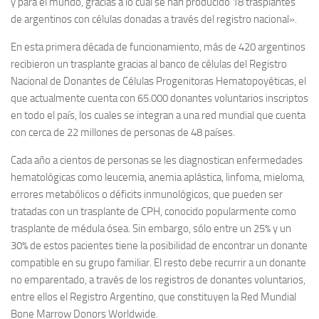
y para el mundo, gracias a lo cual se han producido 18 trasplantes
de argentinos con células donadas a través del registro nacional».
En esta primera década de funcionamiento, más de 420 argentinos
recibieron un trasplante gracias al banco de células del Registro
Nacional de Donantes de Células Progenitoras Hematopoyéticas, el
que actualmente cuenta con 65.000 donantes voluntarios inscriptos
en todo el país, los cuales se integran a una red mundial que cuenta
con cerca de 22 millones de personas de 48 países.
Cada año a cientos de personas se les diagnostican enfermedades
hematológicas como leucemia, anemia aplástica, linfoma, mieloma,
errores metabólicos o déficits inmunológicos, que pueden ser
tratadas con un trasplante de CPH, conocido popularmente como
trasplante de médula ósea. Sin embargo, sólo entre un 25% y un
30% de estos pacientes tiene la posibilidad de encontrar un donante
compatible en su grupo familiar. El resto debe recurrir a un donante
no emparentado, a través de los registros de donantes voluntarios,
entre ellos el Registro Argentino, que constituyen la Red Mundial
Bone Marrow Donors Worldwide.