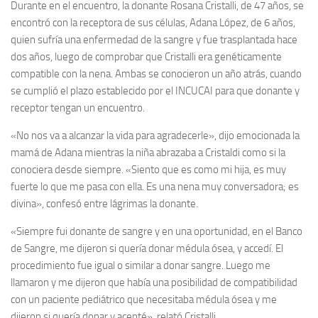
Durante en el encuentro, la donante Rosana Cristalli, de 47 años, se
encontró con la receptora de sus células, Adana López, de 6 años,
quien sufría una enfermedad de la sangre y fue trasplantada hace
dos años, luego de comprobar que Cristalli era genéticamente
compatible con la nena. Ambas se conocieron un año atrás, cuando
se cumplió el plazo establecido por el INCUCAI para que donante y
receptor tengan un encuentro.
«No nos va a alcanzar la vida para agradecerle», dijo emocionada la
mamá de Adana mientras la niña abrazaba a Cristaldi como si la
conociera desde siempre. «Siento que es como mi hija, es muy
fuerte lo que me pasa con ella. Es una nena muy conversadora; es
divina», confesó entre lágrimas la donante.
«Siempre fui donante de sangre y en una oportunidad, en el Banco
de Sangre, me dijeron si quería donar médula ósea, y accedí. El
procedimiento fue igual o similar a donar sangre. Luego me
llamaron y me dijeron que había una posibilidad de compatibilidad
con un paciente pediátrico que necesitaba médula ósea y me
dijeron si quería donar y acepté», relató Cristalli.